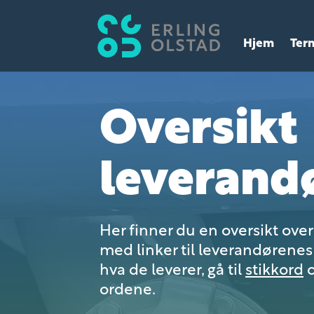
Hjem
Ter
Oversikt
leverand
Her finner du en oversikt ove
med linker til leverandørenes 
hva de leverer, gå til
stikkord
o
ordene.