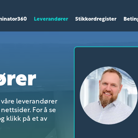
minator360
Leverandører
Stikkordregister
Betin
ører
r våre leverandører
nettsider. For å se
g klikk på et av