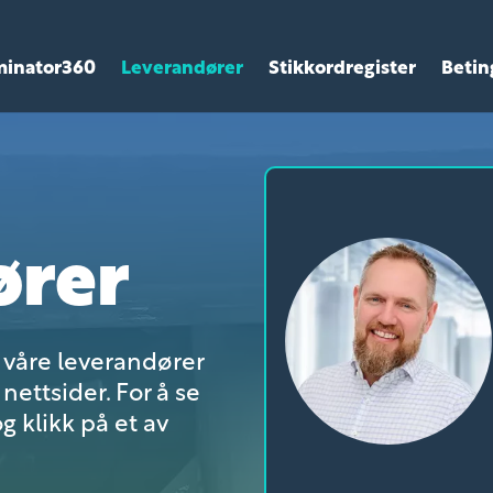
minator360
Leverandører
Stikkordregister
Betin
ører
r våre leverandører
nettsider. For å se
g klikk på et av