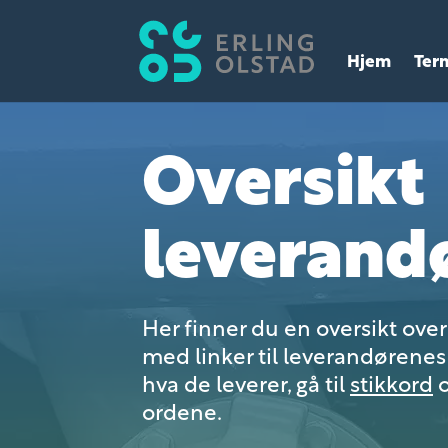
Hjem
Ter
Oversikt
leverand
Her finner du en oversikt ove
med linker til leverandørenes 
hva de leverer, gå til
stikkord
o
ordene.