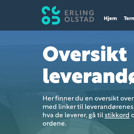
Hjem
Ter
Oversikt
leverand
Her finner du en oversikt ove
med linker til leverandørenes 
hva de leverer, gå til
stikkord
o
ordene.