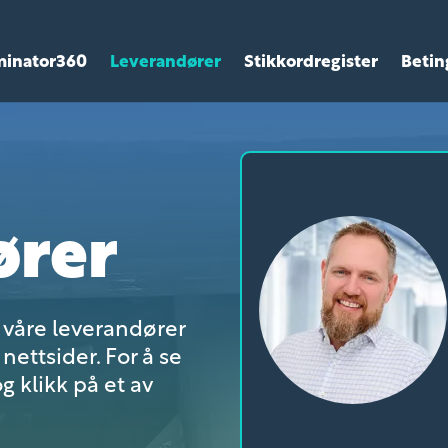
minator360
Leverandører
Stikkordregister
Betin
ører
r våre leverandører
nettsider. For å se
g klikk på et av