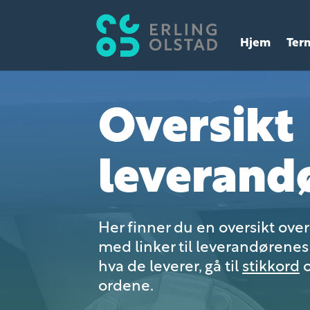
Hjem
Ter
Oversikt
leverand
Her finner du en oversikt ove
med linker til leverandørenes 
hva de leverer, gå til
stikkord
o
ordene.