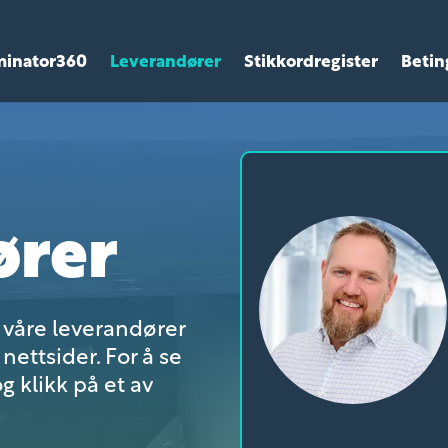
minator360
Leverandører
Stikkordregister
Betin
ører
r våre leverandører
nettsider. For å se
g klikk på et av