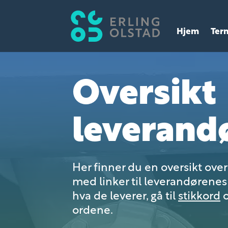
Hjem
Ter
Oversikt
leverand
Her finner du en oversikt ove
med linker til leverandørenes 
hva de leverer, gå til
stikkord
o
ordene.