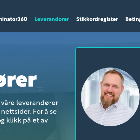
minator360
Leverandører
Stikkordregister
Betin
ører
r våre leverandører
nettsider. For å se
g klikk på et av